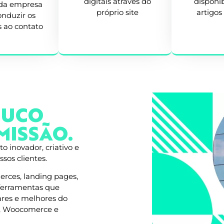
digitais através do
disponib
 da empresa
próprio site
artigos
onduzir os
s ao contato
OUCO
MISSÃO.
 inovador, criativo e
sos clientes.
rces, landing pages,
 ferramentas que
ares e melhores do
r, Woocomerce e