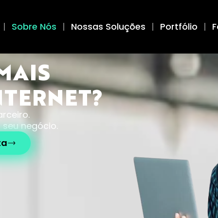
Sobre Nós
Nossas Soluções
Portfólio
F
MAIS
NTERNET?
rceiro.
 seu negócio.
ta