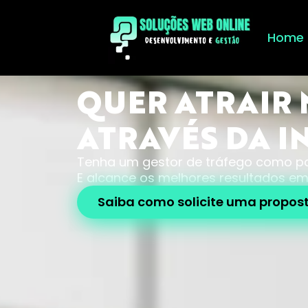
Home
QUER ATRAIR 
ATRAVÉS DA I
Tenha um gestor de tráfego como pa
E alcance os melhores resultados em
Saiba como solicite uma propos